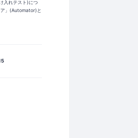
け入れテスト)につ
utomator)と
5