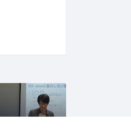
OSS Gate
1486人